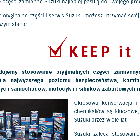
e części zamienne Suzuki najlepiej pasują do Twojego pro
c oryginalne części i serwis Suzuki, możesz utrzymać swó
szym stanie.
ujemy stosowanie oryginalnych części zamienny
ia najwyższego poziomu bezpieczeństwa, komfor
nych samochodów, motocykli i silników zaburtowych m
Okresowa konserwacja i 
chemikaliów są kluczowe,
Suzuki przez wiele lat.
Suzuki zaleca stosowanie