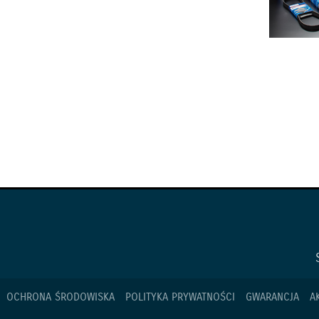
OCHRONA ŚRODOWISKA
POLITYKA PRYWATNOŚCI
GWARANCJA
A