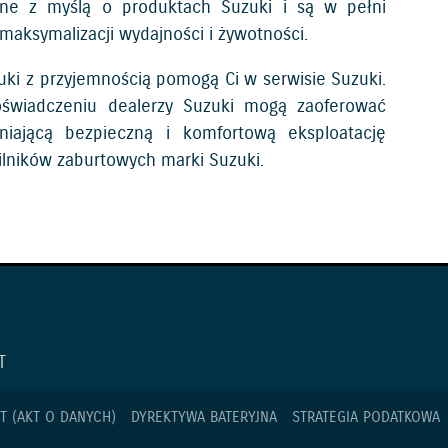
ane z myślą o produktach Suzuki i są w pełni
aksymalizacji wydajności i żywotności.
uki z przyjemnością pomogą Ci w serwisie Suzuki.
doświadczeniu dealerzy Suzuki mogą zaoferować
niającą bezpieczną i komfortową eksploatację
ilników zaburtowych marki Suzuki.
T
T (AKT O DANYCH)
DYREKTYWA BATERYJNA
STRATEGIA PODATKOWA