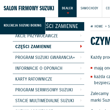
SALON FIRMOWY SUZUKI
DEALER
SAMOCHODY
CE
SERWIS I CZĘŚCI ZAMIENNE
KOLEKCJA SUZUKI BOXING
HOME
S
AKCJE PRZYWOŁAWCZE
CZYM
CZĘŚCI ZAMIENNE
Każdy pro
PROGRAM SUZUKI GWARANCJA+
mają one
INFORMACJE O OPONACH
każda cz
KARTY RATOWNICZE
bezpiec
PROGRAM SERWISOWY SUZUKI
Zalecamy 
marki Suzu
STACJE MULTIMEDIALNE SUZUKI