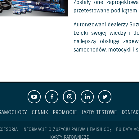
Zostały one zaprojektow
przetestowane pod kątem m
Autoryzowani dealerzy Suz
Dzięki swojej wiedzy i 
najlepszą obsługę zapew
samochodów, motocykli i s
SAMOCHODY
CENNIK
PROMOCJE
JAZDY TESTOWE
KONTAK
KCESORIA
INFORMACJE O ZUŻYCIU PALIWA I EMISJI CO
EU DATA AC
2
KARTY RATOWNICZE